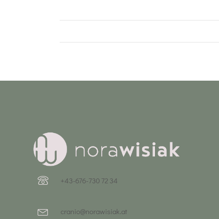
+43-676-730 72 34
cranio@norawisiak.at